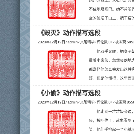
她妈的身上。大概也是轻
不住地咂嘴巴。她不肯听
空的破坛子口上，把干瘦的
《毁灭》动作描写选段
2023年12月19日 ⁄
admin
⁄
文笔精华
⁄ 评论数 0+ ⁄ 被围观
585
他双手叉腰，把身子
量着小家伙，忽然爽朗地
都奇怪他怎么会发出这种
疑。但是他懂得，这里面没
《小偷》动作描写选段
2023年12月19日 ⁄
admin
⁄
文笔精华
⁄ 评论数 0+ ⁄ 被围观
855
他走到一堆垃圾旁边
呆，被吓住了，就象看到
笑。他伸手捡起一个小纸