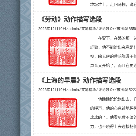
垃圾堆上，走回马棚，蹲在
《劳动》动作描写选段
2023年12月19日 ⁄
admin
⁄
文笔精华
⁄ 评论数 0+ ⁄ 被围观
855
在窗下，在路的那一
轻微，他不能辨出究竟是
视，除无限的昏暗弥漫于
声音又开始了，而且在更近
《上海的早晨》动作描写选段
2023年12月19日 ⁄
admin
⁄
文笔精华
⁄ 评论数 0+ ⁄ 被围观
522
他踉踉跄跄跑出去，
的呼声，他的心急遽地怦
冰冰的了。他看见数不清
力，也不晓得上去迎接杨健