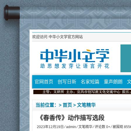
欢迎访问
中华小文学官方网站
官网首页
创写日新
名家短篇
童声朗朗
当前位置：>
首页
>
文笔精华
《春香传》动作描写选段
2023年12月19日 ⁄
admin
⁄
文笔精华
⁄ 评论数 0+ ⁄ 被围观
855