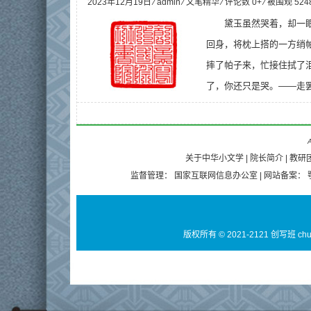
2023年12月19日 ⁄
admin
⁄
文笔精华
⁄ 评论数 0+ ⁄ 被围观
524
黛玉虽然哭着，却一
回身，将枕上搭的一方绡
摔了帕子来，忙接住拭了
了，你还只是哭。——走罢
A
关于中华小文学
|
院长简介
|
教研
监督管理：
国家互联网信息办公室
| 网站备案：
版权所有 © 2021-2121 创写班 ch