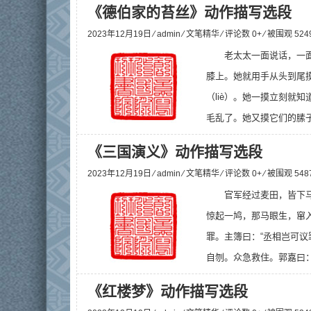
《德伯家的苔丝》动作描写选段
2023年12月19日 ⁄
admin
⁄
文笔精华
⁄ 评论数 0+ ⁄ 被围观
524
老太太一面说话，一
膝上。她就用手从头到尾
（liè）。她一摸立刻就
毛乱了。她又摸它们的膆子
《三国演义》动作描写选段
2023年12月19日 ⁄
admin
⁄
文笔精华
⁄ 评论数 0+ ⁄ 被围观
548
官军经过麦田，皆下
惊起一鸠，那马眼生，窜
罪。主簿曰：“丞相岂可议
自刎。众急救住。郭嘉曰：
《红楼梦》动作描写选段