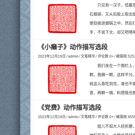
只见有一汉子，低戴
石烟袋，又从后股上取出
使劲按进烟锅之中，然后打
字，不说下文，却又吧嗒吧
《小癞子》动作描写选段
2023年12月19日 ⁄
admin
⁄
文笔精华
⁄ 评论数 0+ ⁄ 被围观
525
我们坐在一个围栏上
颗，我摘一颗，这样平分
就这么直吃到完，谁也不
意，两颗一摘，料想我也那
《党费》动作描写选段
2023年12月19日 ⁄
admin
⁄
文笔精华
⁄ 评论数 0+ ⁄ 被围观
855
妞儿不如大人经折磨