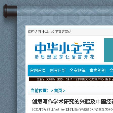
欢迎访问
中华小文学官方网站
官网首页
创写日新
名家短篇
童声朗朗
当前位置：>
首页
>
创意写作学术研究的兴起及中国经
2021年6月23日 ⁄
admin
⁄
创写日新
⁄ 评论数 0+ ⁄ 被围观
3576