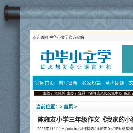
欢迎访问
中华小文学官方网站
官网首页
创写日新
名家短篇
童声朗朗
当前位置：>
首页
>
陈雍友小学三年级作文《我家的小
2025年11月11日 ⁄
admin
⁄
习作精选
⁄ 评论数 0+ ⁄ 被围观
524