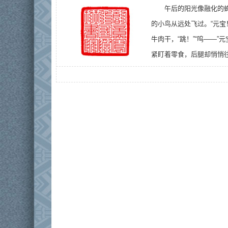
午后的阳光像融化的
的小鸟从远处飞过。“元宝
牛肉干，“跳！”“呜——
紧盯着零食，后腿却悄悄往