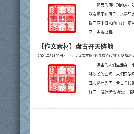
那天的风特别的大。
我看见了在风里、水雾里
提了两个很大的口袋，那
又一步地拖着。...
【作文素材】盘古开天辟地
2021年6月29日 ⁄
admin
⁄
读者文摘
⁄ 评论数 0+ ⁄ 被围观
5421
远古的人们生活在一
矮狭长的空间，人们只能
江忽然病倒了，盘古急忙
样子，倏忽惋惜地说：“很