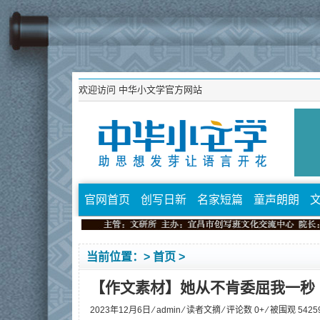
欢迎访问
中华小文学官方网站
官网首页
创写日新
名家短篇
童声朗朗
当前位置：>
首页
>
【作文素材】她从不肯委屈我一秒
2023年12月6日 ⁄
admin
⁄
读者文摘
⁄ 评论数 0+ ⁄ 被围观
5425