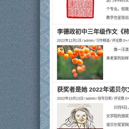
这门学科的认
个专业。但我
教学也呈现出
李德政初中三年级作文《
2022年12月1日 ⁄
admin
⁄
习作精选
⁄ 评论数 0+
像一汪清
来老家的别样
获奖者是她 2022年诺贝
2022年10月13日 ⁄
admin
⁄
创写日新
⁄ 评论数 0
10月6日
文学院的颁奖
诺贝尔奖官网