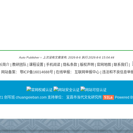
Auto Publisher
○
上次没有文章发布, 2026-8-6 执行.2026-8-6 15:04:44
长简介
|
教研团队
|
课程设置 |
手机阅读
|
隐私条款
|
版权声明
|
官网地图
|
联系我们
|
| 网站备案：
鄂ICP备16014688号
| 在线举报：
互联网举报中心
| 违法和不良信息举报
21 创写班 chuangxieban.com 支持单位：
宜昌市当代文化研究所
51La
Powered 