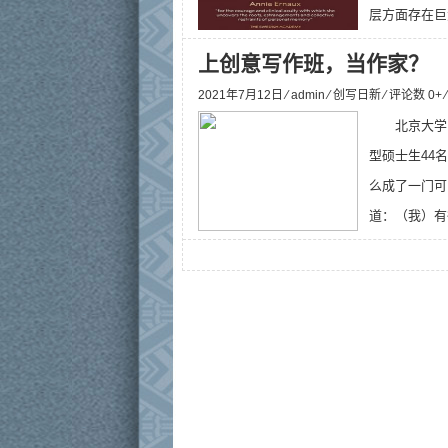
层方面存在巨
上创意写作班，当作家？
2021年7月12日 ⁄
admin
⁄
创写日新
⁄ 评论数 0+
北京大学
型硕士生44
么成了一门可
道：（我）有