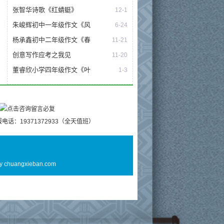
张智华诗歌《红蜻蜓》
12-1
朱峻辉初中一年级作文《风
6-24
杨承鑫初中二年级作文《春
11-21
创意写作应考之我见
11-20
董睿欣小学四年级作文《叶
1-3
电话：19371372933（全天值班）
By
chuangxieban.com