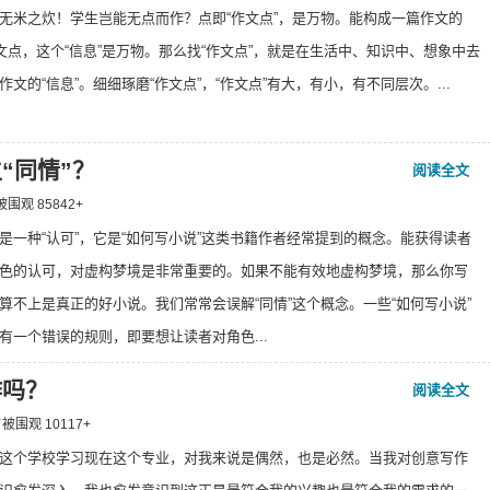
无米之炊！学生岂能无点而作？点即“作文点”，是万物。能构成一篇作文的
作文点，这个“信息”是万物。那么找“作文点”，就是在生活中、知识中、想象中去
文的“信息”。细细琢磨“作文点”，“作文点”有大，有小，有不同层次。...
“同情”？
阅读全文
⁄ 被围观
85842
+
是一种“认可”，它是“如何写小说”这类书籍作者经常提到的概念。能获得读者
色的认可，对虚构梦境是非常重要的。如果不能有效地虚构梦境，那么你写
算不上是真正的好小说。我们常常会误解“同情”这个概念。一些“如何写小说”
有一个错误的规则，即要想让读者对角色...
作吗？
阅读全文
 ⁄ 被围观
10117
+
这个学校学习现在这个专业，对我来说是偶然，也是必然。当我对创意写作