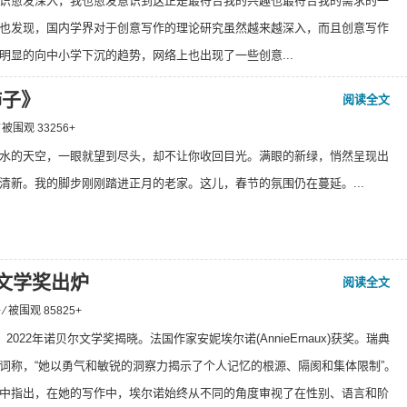
识愈发深入，我也愈发意识到这正是最符合我的兴趣也最符合我的需求的一
也发现，国内学界对于创意写作的理论研究虽然越来越深入，而且创意写作
明显的向中小学下沉的趋势，网络上也出现了一些创意...
柿子》
阅读全文
 ⁄ 被围观
33256
+
水的天空，一眼就望到尽头，却不让你收回目光。满眼的新绿，悄然呈现出
清新。我的脚步刚刚踏进正月的老家。这儿，春节的氛围仍在蔓延。...
尔文学奖出炉
阅读全文
+ ⁄ 被围观
85825
+
，2022年诺贝尔文学奖揭晓。法国作家安妮埃尔诺(AnnieErnaux)获奖。瑞典
词称，“她以勇气和敏锐的洞察力揭示了个人记忆的根源、隔阂和集体限制”。
中指出，在她的写作中，埃尔诺始终从不同的角度审视了在性别、语言和阶