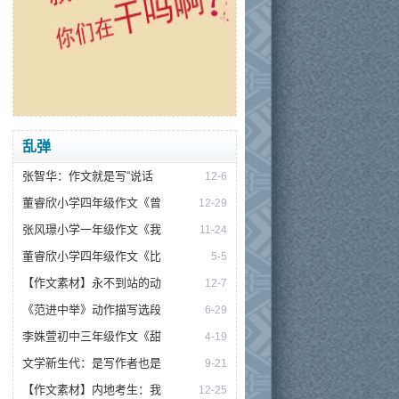
乱弹
张智华：作文就是写“说话
12-6
董睿欣小学四年级作文《曾
12-29
张风璟小学一年级作文《我
11-24
董睿欣小学四年级作文《比
5-5
【作文素材】永不到站的动
12-7
《范进中举》动作描写选段
6-29
李姝萱初中三年级作文《甜
4-19
文学新生代：是写作者也是
9-21
【作文素材】内地考生：我
12-25