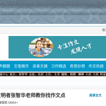
设
声朗朗
文笔精华
读者文摘
习作精选
奇思妙想
作文热搜
发明者张智华老师教你找作文点
阅读全文
⁄ 被围观
58864
+