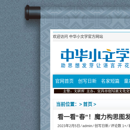
欢迎访问
中华小文学官方网站
官网首页
创写日新
名家短篇
童
当前位置：>
首页
>
看一看“春”！魔力构思图
2023年2月5日 ⁄
admin
⁄
创写日新
⁄ 评论数 1+ 