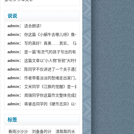
说说
admin：
适合朗读！
admin：
你这篇《小蜗牛去哪儿呀》像一阵温柔的春风，读...
admin：
写的真好！真美……其实，《遇见》藏着一个更深的...
admin：
是一篇“有灵气的孩子写出的有温度的文章”。
admin：
这篇文章以“小人物”折射“大时代”，通过生活化...
admin：
陈同学不仅讲述了一个关于遇见流浪狗的故事...
admin：
作者带着淡淡的愁绪走出家门，趁着月色出来散...
admin：
艾米同学《江豚的觉醒》是一篇情感细腻、寓意深...
admin：
周瑞同学你这篇作文整体完成度较高，情感真挚...
admin：
蒋睿垚同学的《硬币志异》以一枚假币的奇幻旅...
标签
春雨沙沙沙
刘备备的计策
清粼粼的水