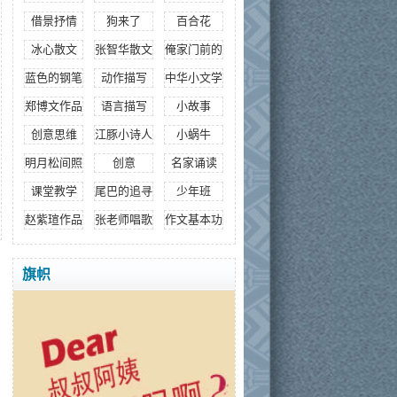
借景抒情
狗来了
百合花
冰心散文
张智华散文
俺家门前的海
蓝色的钢笔
动作描写
中华小文学
郑博文作品
语言描写
小故事
创意思维
江豚小诗人
小蜗牛
明月松间照
创意
名家诵读
课堂教学
尾巴的追寻
少年班
赵紫瑄作品
张老师唱歌
作文基本功
旗帜