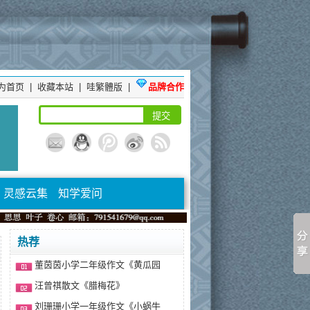
为首页
|
收藏本站
|
哇繁體版
|
品牌合作
灵感云集
知学爱问
热荐
董茵茵小学二年级作文《黄瓜园
汪曾祺散文《腊梅花》
刘珊珊小学一年级作文《小蜗牛