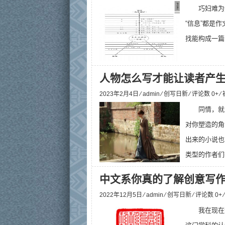
巧妇难为
“信息”都是
找能构成一篇作
人物怎么写才能让读者产生
2023年2月4日 ⁄
admin
⁄
创写日新
⁄ 评论数 0+ 
同情，就
对你塑造的角
出来的小说也
类型的作者们
中文系你真的了解创意写
2022年12月5日 ⁄
admin
⁄
创写日新
⁄ 评论数 0+
我在现在