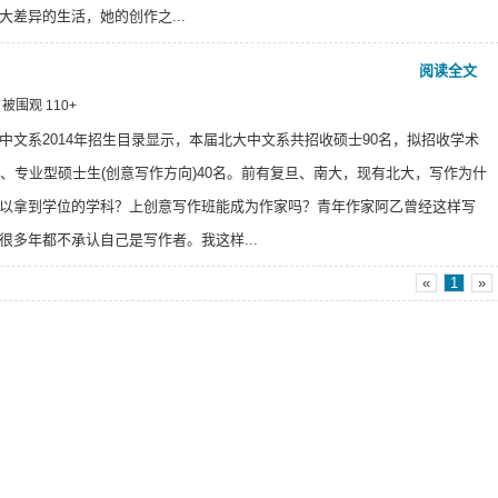
大差异的生活，她的创作之...
阅读全文
 ⁄ 被围观
110
+
中文系2014年招生目录显示，本届北大中文系共招收硕士90名，拟招收学术
名、专业型硕士生(创意写作方向)40名。前有复旦、南大，现有北大，写作为什
以拿到学位的学科？上创意写作班能成为作家吗？青年作家阿乙曾经这样写
很多年都不承认自己是写作者。我这样...
«
1
»