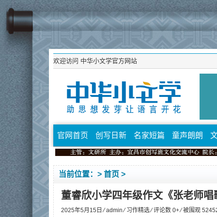
欢迎访问
中华小文学官方网站
官网首页
创写日新
名家短篇
童声朗朗
当前位置：>
首页
>
董睿欣小学四年级作文《张老师唱
2025年5月15日 ⁄
admin
⁄
习作精选
⁄ 评论数 0+ ⁄ 被围观
5245