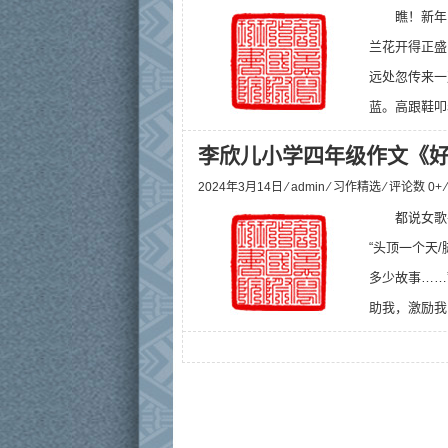
瞧！新年
兰花开得正盛
远处忽传来一
蓝。高跟鞋叩
李欣儿小学四年级作文《
2024年3月14日 ⁄
admin
⁄
习作精选
⁄ 评论数 0+
都说女歌
“头顶一个天
多少故事……
助我，激励我