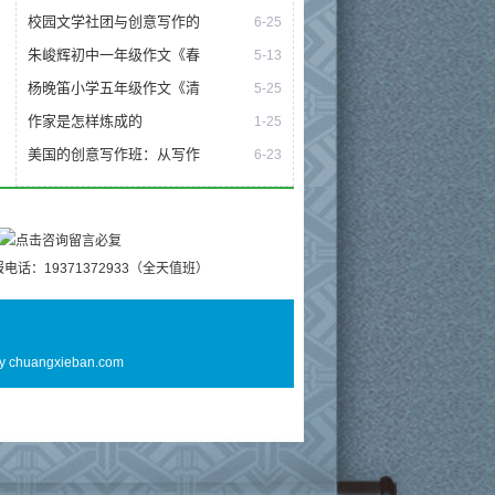
校园文学社团与创意写作的
6-25
朱峻辉初中一年级作文《春
5-13
杨晚笛小学五年级作文《清
5-25
作家是怎样炼成的
1-25
美国的创意写作班：从写作
6-23
电话：19371372933（全天值班）
By
chuangxieban.com