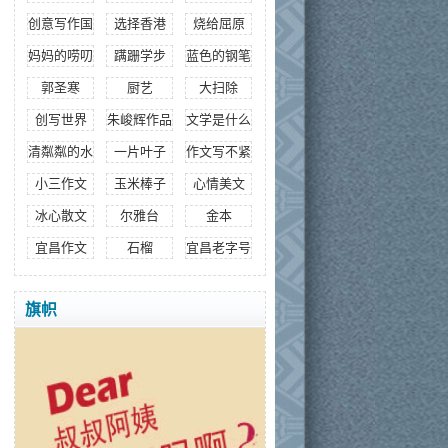
创意写作国际研究院
选择香港
烧给屈原
妈妈的唠叨
蹒跚学步
蓝色的钢笔
郭圣寒
厨艺
大扫除
创写世界
朱峻辉作品
文学是什么
清粼粼的水
一片叶子
作文写不紧
小三作文
玉米棒子
心情美文
冰心散文
尔雅台
金本
宜昌作文
石榴
宜昌老字号
旗帜