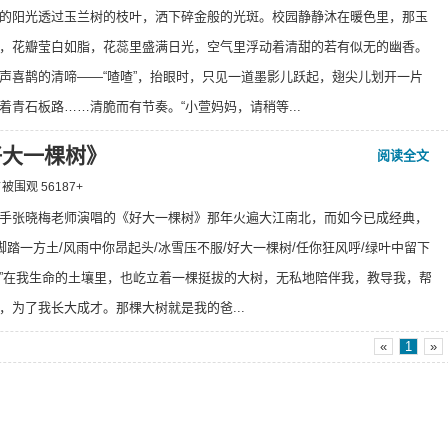
的阳光透过玉兰树的枝叶，洒下碎金般的光斑。校园静静沐在暖色里，那玉
，花瓣莹白如脂，花蕊里盛满日光，空气里浮动着清甜的若有似无的幽香。
声喜鹊的清啼——“喳喳”，抬眼时，只见一道墨影儿跃起，翅尖儿划开一片
着青石板路……清脆而有节奏。“小萱妈妈，请稍等...
好大一棵树》
阅读全文
 ⁄ 被围观
56187
+
手张晓梅老师演唱的《好大一棵树》那年火遍大江南北，而如今已成经典，
/脚踏一方土/风雨中你昂起头/冰雪压不服/好大一棵树/任你狂风呼/绿叶中留下
”在我生命的土壤里，也屹立着一棵挺拔的大树，无私地陪伴我，教导我，帮
，为了我长大成才。那棵大树就是我的爸...
«
1
»