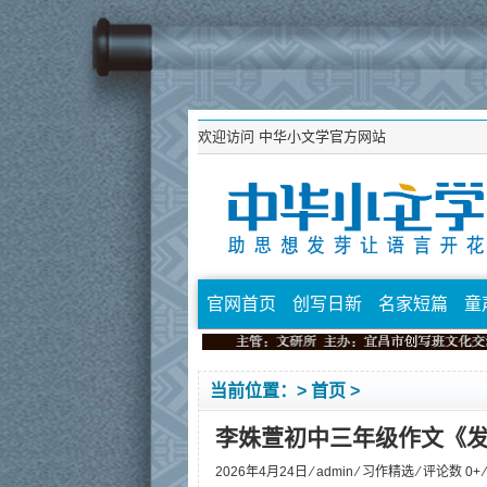
欢迎访问
中华小文学官方网站
官网首页
创写日新
名家短篇
童
当前位置：>
首页
>
李姝萱初中三年级作文《
2026年4月24日 ⁄
admin
⁄
习作精选
⁄ 评论数 0+