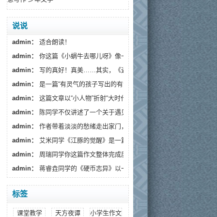
说说
admin：
适合朗读！
admin：
你这篇《小蜗牛去哪儿呀》像一阵温柔的春风，读...
admin：
写的真好！真美……其实，《遇见》藏着一个更深的...
admin：
是一篇“有灵气的孩子写出的有温度的文章”。
admin：
这篇文章以“小人物”折射“大时代”，通过生活化...
admin：
陈同学不仅讲述了一个关于遇见流浪狗的故事...
admin：
作者带着淡淡的愁绪走出家门，趁着月色出来散...
admin：
艾米同学《江豚的觉醒》是一篇情感细腻、寓意深...
admin：
周瑞同学你这篇作文整体完成度较高，情感真挚...
admin：
蒋睿垚同学的《硬币志异》以一枚假币的奇幻旅...
标签
课堂教学
天方夜谭
小学生作文