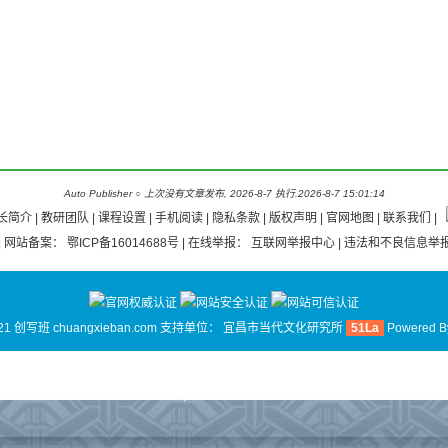
Auto Publisher
○
上次没有文章发布, 2026-8-7 执行.2026-8-7 15:01:14
长简介
|
教研团队
|
课程设置 |
手机阅读
|
隐私条款
|
版权声明
|
官网地图
|
联系我们
|
| 网站备案：
鄂ICP备16014688号
| 在线举报：
互联网举报中心
| 违法和不良信息举报
21 创写班 chuangxieban.com 支持单位：
宜昌市当代文化研究所
51La
Powered 