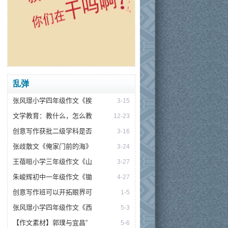
乱弹
张风璟小学四年级作文《挨
3-15
文学教育：教什么，怎么教
12-23
创意写作获批二级学科是否
3-16
张歧散文《俺家门前的海》
3-24
王蓓晅小学三年级作文《山
3-27
朱峻辉初中一年级作文《锄
4-27
创意写作班可以开拓眼界可
1-5
张风璟小学四年级作文《西
5-3
【作文素材】郭璞与宜昌“
5-6