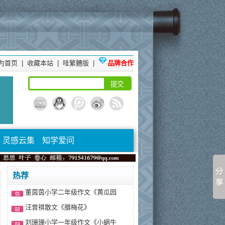
为首页
|
收藏本站
|
哇繁體版
|
品牌合作
灵感云集
知学爱问
热荐
董茵茵小学二年级作文《黄瓜园
汪曾祺散文《腊梅花》
刘珊珊小学一年级作文《小蜗牛