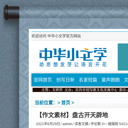
欢迎访问
中华小文学官方网站
官网首页
创写日新
名家短篇
童声朗朗
当前位置：>
首页
>
【作文素材】盘古开天辟地
2021年6月29日 ⁄
admin
⁄
读者文摘
⁄ 评论数 0+ ⁄ 被围观
5421