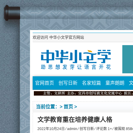
欢迎访问
中华小文学官方网站
官网首页
创写日新
名家短篇
童声朗朗
当前位置：>
首页
>
文学教育重在培养健康人格
2022年10月24日 ⁄
admin
⁄
创写日新
⁄ 评论数 1+ ⁄ 被围观
858