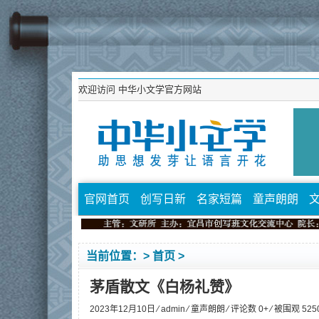
欢迎访问
中华小文学官方网站
官网首页
创写日新
名家短篇
童声朗朗
当前位置：>
首页
>
茅盾散文《白杨礼赞》
2023年12月10日 ⁄
admin
⁄
童声朗朗
⁄ 评论数 0+ ⁄ 被围观
525