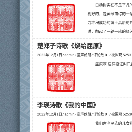
白杨树实在不是平凡
视野的，是黄绿错综的一
力堆积成功的黄土高原的
送，翻起了一轮一轮的绿波
楚郑子诗歌《烧给屈原》
2022年12月1日 ⁄
admin
⁄
童声朗朗
⁄ 评论数 0+ ⁄ 被围观
5253
屈原啊 屈原投江时已
李瑛诗歌《我的中国》
2022年12月1日 ⁄
admin
⁄
童声朗朗
⁄ 评论数 0+ ⁄ 被围观
5253
我们古老民族的儿女和后