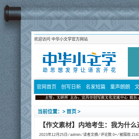
欢迎访问
中华小文学官方网站
官网首页
创写日新
名家短篇
童声朗朗
当前位置：>
首页
>
【作文素材】内地考生：我为什么
2023年12月25日 ⁄
admin
⁄
读者文摘
⁄ 评论数 0+ ⁄ 被围观
216