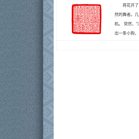
荷花开了
然的舞者。几
机。 突然，
出一条小狗，