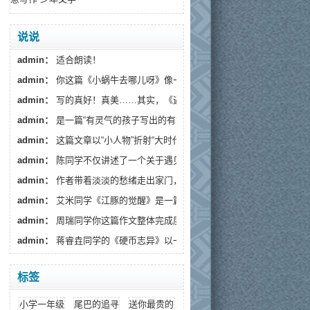
说说
admin：
适合朗读！
admin：
你这篇《小蜗牛去哪儿呀》像一阵温柔的春风，读...
admin：
写的真好！真美……其实，《遇见》藏着一个更深的...
admin：
是一篇“有灵气的孩子写出的有温度的文章”。
admin：
这篇文章以“小人物”折射“大时代”，通过生活化...
admin：
陈同学不仅讲述了一个关于遇见流浪狗的故事...
admin：
作者带着淡淡的愁绪走出家门，趁着月色出来散...
admin：
艾米同学《江豚的觉醒》是一篇情感细腻、寓意深...
admin：
周瑞同学你这篇作文整体完成度较高，情感真挚...
admin：
蒋睿垚同学的《硬币志异》以一枚假币的奇幻旅...
标签
小学一年级作文
尾巴的追寻
送你最贵的