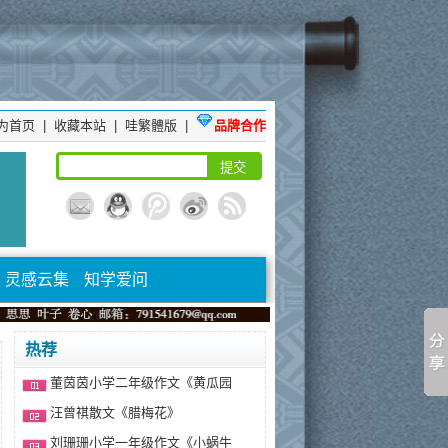
为首页
|
收藏本站
|
哇繁體版
|
品牌合作
灵感云集
知学爱问
热荐
董茵茵小学二年级作文《黄瓜园
汪曾祺散文《腊梅花》
刘珊珊小学一年级作文《小蜗牛