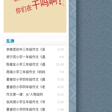
乱弹
李姝萱初中三年级作文《发
4-24
郑宁芮小学一年级作文《遇
4-8
陈雍友小学三年级作文《遇
11-18
周瑞小学三年级作文《妈妈
7-6
董睿欣小学四年级作文《晨
5-25
董睿欣小学四年级作文《老
4-23
作文第一课：从“人物说的
3-12
张风璟小学五年级作文《寻
2-15
董睿欣小学四年级作文《夏
1-16