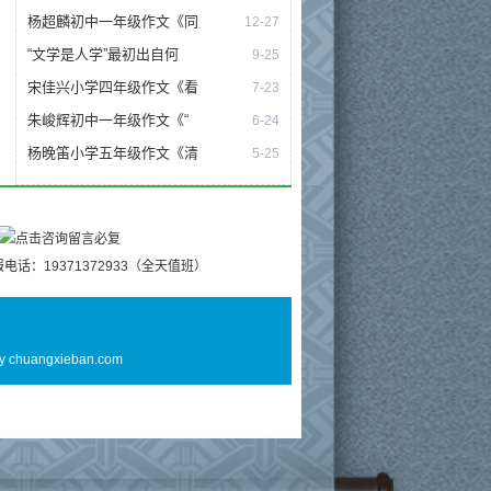
杨超麟初中一年级作文《同
12-27
“文学是人学”最初出自何
9-25
宋佳兴小学四年级作文《看
7-23
朱峻辉初中一年级作文《“
6-24
杨晚笛小学五年级作文《清
5-25
电话：19371372933（全天值班）
By
chuangxieban.com