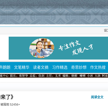
设
声朗朗
文笔精华
读者文摘
习作精选
奇思妙想
作文热搜
狗来了》
阅读全文
 ⁄ 被围观
52456
+