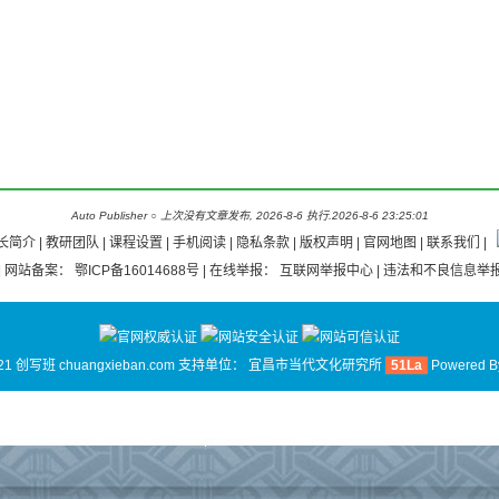
Auto Publisher
○
上次没有文章发布, 2026-8-6 执行.2026-8-6 23:25:01
长简介
|
教研团队
|
课程设置 |
手机阅读
|
隐私条款
|
版权声明
|
官网地图
|
联系我们
|
| 网站备案：
鄂ICP备16014688号
| 在线举报：
互联网举报中心
| 违法和不良信息举报
21 创写班 chuangxieban.com 支持单位：
宜昌市当代文化研究所
51La
Powered 