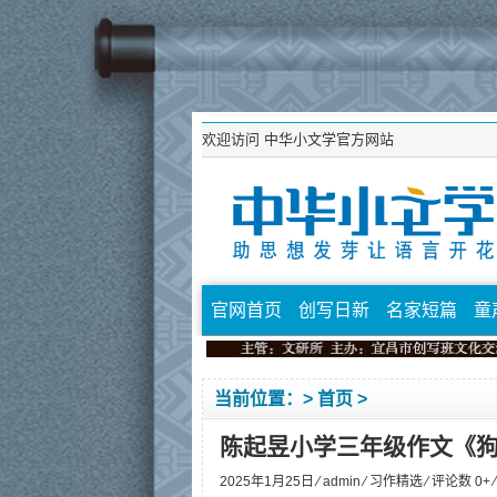
欢迎访问
中华小文学官方网站
官网首页
创写日新
名家短篇
童
当前位置：>
首页
>
陈起昱小学三年级作文《
2025年1月25日 ⁄
admin
⁄
习作精选
⁄ 评论数 0+