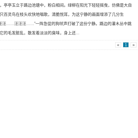
，亭亭玉立于路边池塘中，粉白相间。绿柳在阳光下轻轻摇曳，仿佛是大自
只百灵鸟在枝头欢快地唱歌，清脆悦耳，为这宁静的画面增添了几分生
“汪汪……汪汪汪……”一阵急促的狗吠声打破了这份宁静。路边的灌木丛中跳
它的毛发脏乱，散发着淡淡的臭味，身上还...
«
1
»