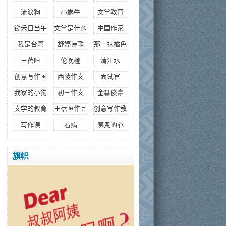
流浪狗
小蜗牛
文学教育
锄禾日当午
文学是什么
中国作家
我是台湾
舒婷诗歌
那一抹橘色
王蓓晅
伦晚橙
清江水
创意写作国际研究院
西陵作文
面试官
我家的小狗
初三作文
金淼俊豪
文学的教育
王蓓晅作品
创意写作教育
写作课
看病
感恩的心
旗帜