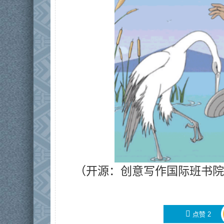
（开源：创意写作
国际
班书院
󰄼
点赞
2