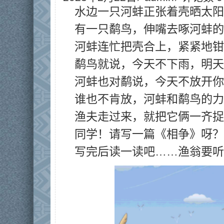
水边一只河蚌正张着壳晒太阳
有一只鹬鸟，伸嘴去啄河蚌的
河蚌连忙把壳合上，紧紧地钳
鹬鸟就说，今天不下雨，明天
河蚌也对鹬说，今天不放开你
谁也不肯放，河蚌和鹬鸟的力
渔夫走过来，就把它俩一齐捉
同学！请写一篇《相争》呀？
写完后读一读吧……渔翁要听