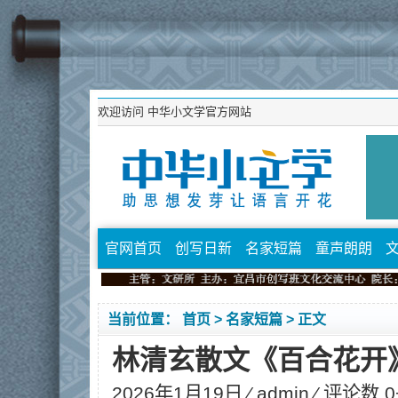
欢迎访问
中华小文学官方网站
官网首页
创写日新
名家短篇
童声朗朗
当前位置：
首页
>
名家短篇
> 正文
林清玄散文《百合花开
2026年1月19日 ⁄
admin
⁄ 评论数 0