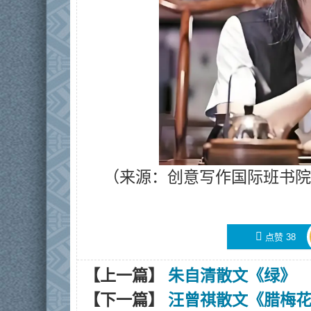
（来源：创意写作国际班书院
󰄼
点赞
38
【上一篇】
朱自清散文《绿》
【下一篇】
汪曾祺散文《腊梅