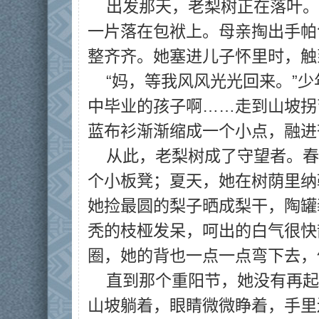
出发那天，老梨树正在落叶。
一片落在包袱上。母亲掏出手帕
整齐齐。她塞进儿子怀里时，触
“妈，等我风风光光回来。”
中毕业的孩子啊……走到山坡拐
蓝布衫渐渐缩成一个小点，融进
从此，老梨树成了守望者。春
个小板凳；夏天，她在树荫里纳
她捡最圆的梨子晒成梨干，陶罐
秃的枝桠发呆，呵出的白气很快
圈，她的背也一点一点弯下去，
直到那个重阳节，她没有再起
山坡躺着，眼睛微微睁着，手里