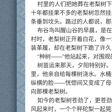
村里的人们把她葬在老梨树下
十年都挂果不多的老梨树忽然挂
条垂到坟头。路过的人都说，那
布谷鸟叫醒山谷的早晨，是在
村时，老梨树正开着白花，像一
装革履，却在老梨树下跪了许久
“种树——”他站起来，对围观
树苗运来那天，夕阳特别好。
里，他亲自给每棵树浇水。水桶
纵横的脸——恍惚间又变成了母
向那棵老梨树。
如今的老梨树苍劲了，更苍劲
风起来时，一个个秤砣梨一起晃