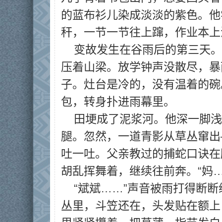
的蓝布衫儿染成淡淡的紫色。他
秆，一节一节往上蹿，作业本上
变故发生在谷雨后的第三天。
压着山梁。放学钟声没散尽，暴
子。灶台是冷的，没有温着的碗
包，转身扑进雨幕里。
田埂成了泥浆河。他深一脚浅
腿。忽然，一道青影从草丛窜出
吐一吐。父亲教过的捕蛇口诀在
胡乱挥舞着，继续往前奔。“妈
“斌斌……”声音被雨打得断
丛里，斗笠还在，头发贴在额上