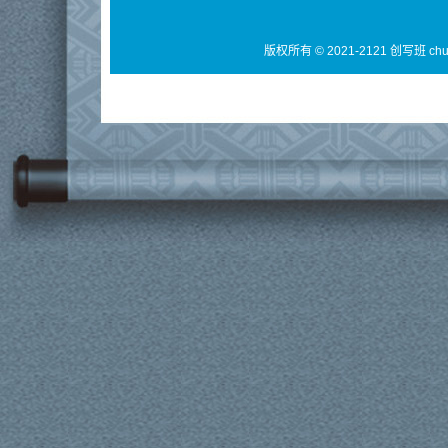
版权所有 © 2021-2121 创写班 ch