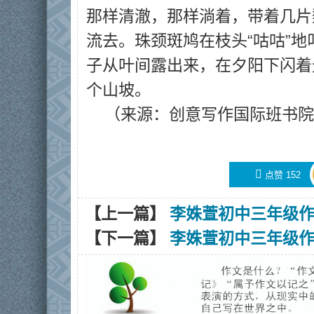
那样清澈，那样淌着，带着几片
流去。珠颈斑鸠在枝头“咕咕”
子从叶间露出来，在夕阳下闪着
个山坡。
（来源：创意写作国际班书院
󰄼
点赞
152
【上一篇】
李姝萱初中三年级
【下一篇】
李姝萱初中三年级