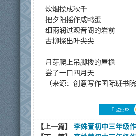
炊烟揉成秋千
把夕阳摇作咸鸭蛋
细雨润过观音阁的岩前
古柳探出叶尖尖
月芽爬上吊脚楼的屋檐
尝了一口四月天
（来源：创意写作国际班书院
󰄼
点赞
93
【上一篇】
李姝萱初中三年级