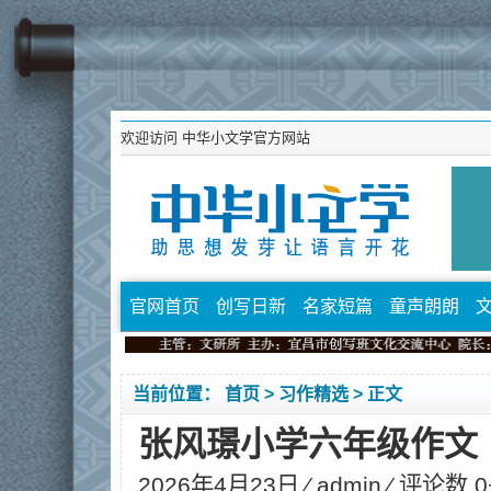
欢迎访问
中华小文学官方网站
官网首页
创写日新
名家短篇
童声朗朗
当前位置：
首页
>
习作精选
> 正文
张风璟小学六年级作文
2026年4月23日 ⁄
admin
⁄ 评论数 0