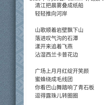
清江把晨雾叠成纸船
轻轻推向河岸
山歌顺着岩壁飘下山
落进叹气沟的石潭
漾开来追着飞燕
沾湿西兰卡普花边
广场上月月红绽开笑颜
蜜蜂绕成毛线团
你看巴山舞踏响了青石板
逗得露珠儿转圈圈