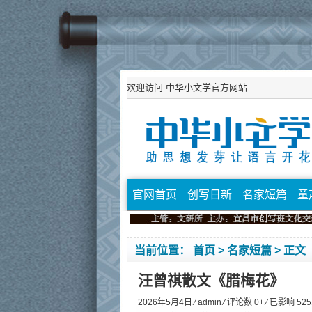
欢迎访问
中华小文学官方网站
官网首页
创写日新
名家短篇
童
当前位置：
首页
>
名家短篇
> 正文
汪曾祺散文《腊梅花》
2026年5月4日 ⁄
admin
⁄ 评论数 0+ ⁄ 已影响
525