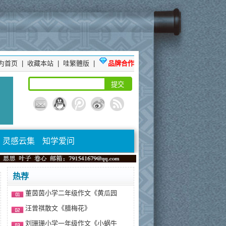
为首页
|
收藏本站
|
哇繁體版
|
品牌合作
灵感云集
知学爱问
热荐
董茵茵小学二年级作文《黄瓜园
汪曾祺散文《腊梅花》
刘珊珊小学一年级作文《小蜗牛