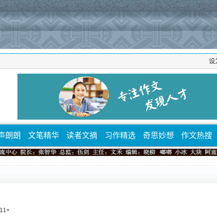
设
声朗朗
文笔精华
读者文摘
习作精选
奇思妙想
作文热搜
11
+