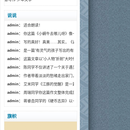
说说
admin：
适合朗读！
admin：
你这篇《小蜗牛去哪儿呀》像一阵温柔的春风，读...
admin：
写的真好！真美……其实，《遇见》藏着一个更深的...
admin：
是一篇“有灵气的孩子写出的有温度的文章”。
admin：
这篇文章以“小人物”折射“大时代”，通过生活化...
admin：
陈同学不仅讲述了一个关于遇见流浪狗的故事...
admin：
作者带着淡淡的愁绪走出家门，趁着月色出来散...
admin：
艾米同学《江豚的觉醒》是一篇情感细腻、寓意深...
admin：
周瑞同学你这篇作文整体完成度较高，情感真挚...
admin：
蒋睿垚同学的《硬币志异》以一枚假币的奇幻旅...
旗帜