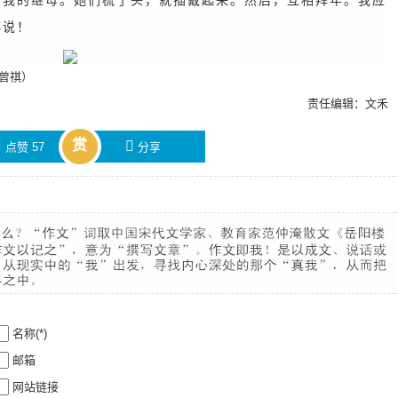
给我的继母。她们梳了头，就插戴起来。然后，互相拜年。我应
小说！
曾祺）
责任编辑：文禾
赏

󰄯
点赞
57
分享
名称(*)
邮箱
网站链接