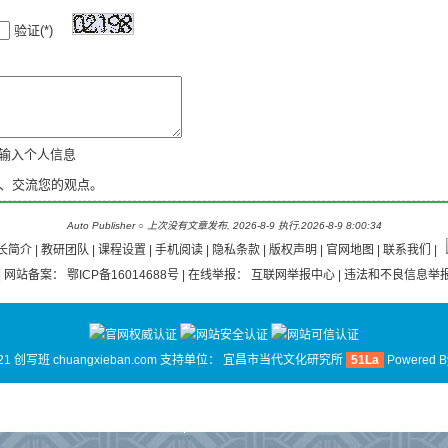
验证(*)
新输入个人信息
、交流您的观点。
Auto Publisher
○
上次没有文章发布, 2026-8-9 执行.2026-8-9 8:00:34
长简介
|
教研团队
|
课程设置 |
手机阅读
|
隐私条款
|
版权声明
|
官网地图
|
联系我们
|
| 网站备案：
鄂ICP备16014688号
| 在线举报：
互联网举报中心
| 违法和不良信息举报
21 创写班 chuangxieban.com 支持单位：
宜昌市当代文化研究所
51La
Powered 