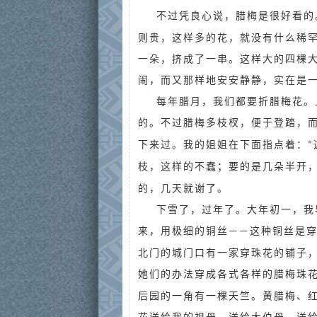
不过凭良心说，腊梅是很好看的
则贵，这样多的花，就没有什么稀
一朵，挤成了一串。这样大的四棵
闹，而又那样地安安静静，实在是
每年腊月，我们都要折腊梅花。
的。不过腊梅多枝杈，便于登踏，
下来过。我的姐姐在下面指点着：
“
枝，这样的不蠢；要的是几朵半开
的，几天就谢了。
下雪了，过年了。大年初一，我
来，用极细的铜丝
这种铜丝是
——
北门的城门口有一家穿珠花的铺子
她们的办法穿成各式各样的腊梅珠
后园的一角有一棵天竺。黄腊梅、