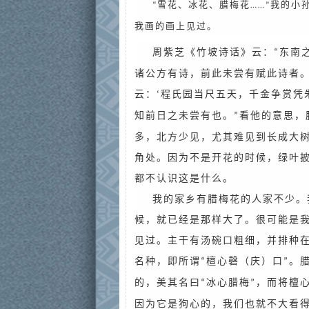
雪花、冰花、腊梅花
我的小
“
……”
我画的画上见过。
周紫芝《竹坡诗话》云：
东南
“
诸公方有诗，前此未尝有赋此诗者
云：
程氏园当尺五天，千金争赏凭
‘
知前日之未尝有也。
看他的意思，
”
多，北方少见，尤其难见到长成大
角处。因为不是开花的时候，绿叶
都不认识这是什么。
我的家乡有腊梅花的人家不少。
候，就已经是那样大了。很可能是
见过。主干有汤碗口粗细，并排种
名种，即所谓
檀心磬（庆）口
。
“
”
的，美其名曰
冰心腊梅
，而将檀
“
”
因为它是狗心的，我们也就不大看