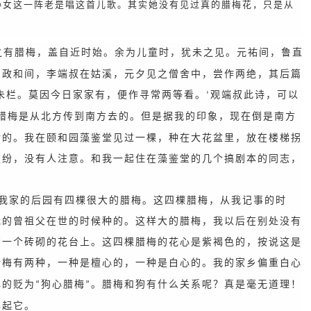
孙女这一阵老是唱这首儿歌。其实她没有见过真的腊梅花，只是从
之有腊梅，盖自近时始。余为儿童时，犹未之见。元祐间，鲁直
。政和间，李端叔在姑溪，元夕见之僧舍中，尝作两绝，其后篇
朱栏。莫因今日家家有，便作寻常两等看。
观端叔此诗，可以
’
腊梅是从北方传到南方去的。但是据我的印象，现在倒是南方
树的。我在颐和园藻鉴堂见过一棵，种在大花盆里，放在楼梯拐
披纷，没有人注意。和我一起住在藻鉴堂的几个搞剧本的同志，
我家的后园有四棵很大的腊梅。这四棵腊梅，从我记事的时
我的曾祖父在世的时候种的。这样大的腊梅，我以后在别处没有
在一个砖砌的花台上。这四棵腊梅的花心是紫褐色的，按说这是
腊梅有两种，一种是檀心的，一种是白心的。我的家乡偏重白心
心的贬为
狗心腊梅
。腊梅和狗有什么关系呢？真是毫无道理！
“
”
得起它。