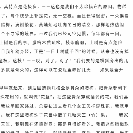
。其特点是花极多，
这也是我们不太珍惜它的原因。物稀
——
罕了。每个枝条上都是花，无一空枝。而且长得很密，一朵挨着
大腊梅，满树繁花，黄灿灿地吐向冬日的晴空，那样地热热闹
一个不寻常的境界。不过我们已经司空见惯，每年都有一回。
上树是我的事。腊梅木质疏松，枝条脆弱，上树是有点危险
而且我年幼身轻，正是
一日上树能千回
的时候，从来也没有掉
“
”
这枝，这枝！
哎，对了，对了！
我们要的是横斜旁出的几
——
”
，多数是骨朵的，这样可以在瓷瓶里养好几天
如果是全开
——
早早就起来，到后园选摘几枝全是骨朵的腊梅，把骨朵都剥下
穿珠花用的，就叫做
花丝
，把这些骨朵穿成插鬓的花。我们县
“
”
，我放学回家路过，总要钻进去看几个女工怎样穿珠花，我就用
花。我在这些腊梅珠子花当中嵌了几粒天竺（竹）果，
我家
——
红天竺，我到现在还很得意：那是真很好看的。我把这些腊梅珠