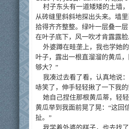
村子东头有一道矮矮的土墙，
从砖缝里斜斜地探出头来。墙里
拾得齐齐整整。绿叶一层叠一层
在叶子底下，风一吹才肯露露脸
外婆蹲在畦垄上，我也学她的
叶子，露出一根直溜溜的黄瓜，
够大？”
我凑过去看了看，认真地说：
哧笑了，伸手轻轻揪了一下我的
她自己捏住那根黄瓜蒂，轻轻
黄瓜举到我面前晃了晃：“这回
扯。”
我学着外婆的样子，也去找了