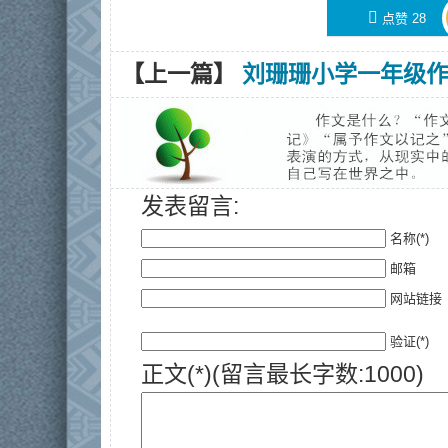
󰄼
点赞
28
【上一篇】
刘珊珊小学一年级
发表留言:
名称(*)
邮箱
网站链接
验证(*)
正文(*)(留言最长字数:1000)