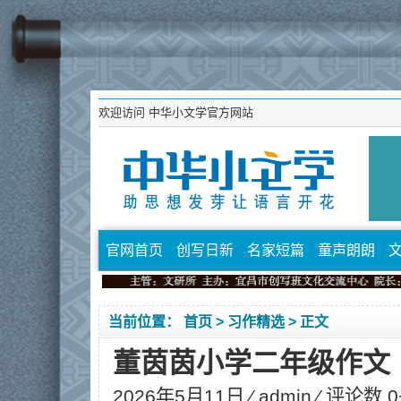
欢迎访问
中华小文学官方网站
官网首页
创写日新
名家短篇
童声朗朗
当前位置：
首页
>
习作精选
> 正文
董茵茵小学二年级作文
2026年5月11日 ⁄
admin
⁄ 评论数 0