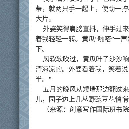
蒂，就两只手一起上，使劲一拧
大片。
外婆笑得肩膀直抖，伸手过来
着我轻轻一转。黄瓜“啪嗒”一
下。
风软软吹过，黄瓜叶子沙沙响
清凉凉的。外婆看着我，笑着说
半。”
五月的晚风从矮墙那边翻过来
儿，园子边上几丛野豌豆花悄悄
（来源：创意写作国际班书院