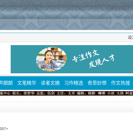
设
声朗朗
文笔精华
读者文摘
习作精选
奇思妙想
作文热搜
007
+