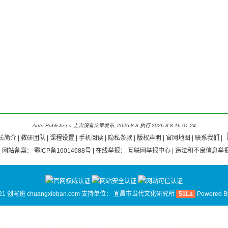
Auto Publisher
○
上次没有文章发布, 2026-8-8 执行.2026-8-8 16:01:24
长简介
|
教研团队
|
课程设置 |
手机阅读
|
隐私条款
|
版权声明
|
官网地图
|
联系我们
|
| 网站备案：
鄂ICP备16014688号
| 在线举报：
互联网举报中心
| 违法和不良信息举报
21 创写班 chuangxieban.com 支持单位：
宜昌市当代文化研究所
51La
Powered 