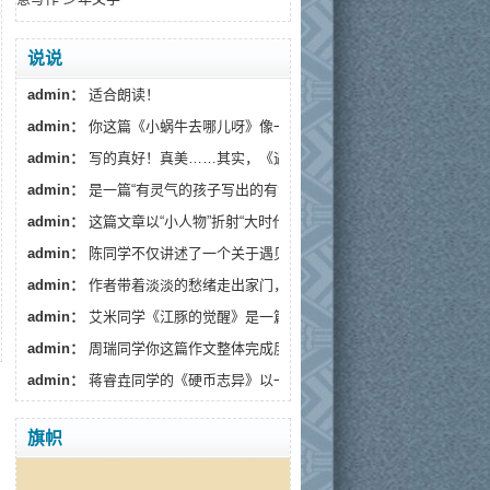
说说
admin：
适合朗读！
admin：
你这篇《小蜗牛去哪儿呀》像一阵温柔的春风，读...
admin：
写的真好！真美……其实，《遇见》藏着一个更深的...
admin：
是一篇“有灵气的孩子写出的有温度的文章”。
admin：
这篇文章以“小人物”折射“大时代”，通过生活化...
admin：
陈同学不仅讲述了一个关于遇见流浪狗的故事...
admin：
作者带着淡淡的愁绪走出家门，趁着月色出来散...
admin：
艾米同学《江豚的觉醒》是一篇情感细腻、寓意深...
admin：
周瑞同学你这篇作文整体完成度较高，情感真挚...
admin：
蒋睿垚同学的《硬币志异》以一枚假币的奇幻旅...
旗帜