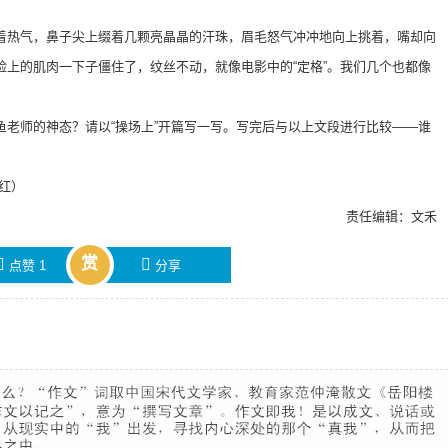
着热气，鼻子尖上缀着几颗亮晶晶的汗珠，眉毛怒气冲冲地向上挑着，嘴却向
脸上的肌肉一下子僵住了，纹丝不动，就像电影中的“定格”。我们几个也都像
鱼老师的神态？请以“操场上”开篇写一写。写完后与以上文段进行比较——谁
叶红）
责任编辑：文禾
赏

󰄯
点赞
1
分享