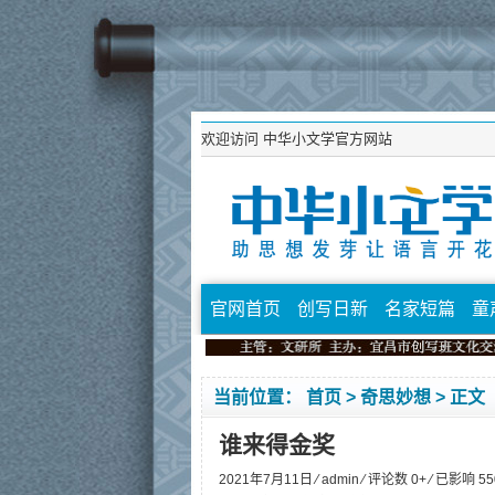
欢迎访问
中华小文学官方网站
官网首页
创写日新
名家短篇
童
当前位置：
首页
>
奇思妙想
> 正文
谁来得金奖
2021年7月11日 ⁄
admin
⁄ 评论数 0+ ⁄ 已影响
55