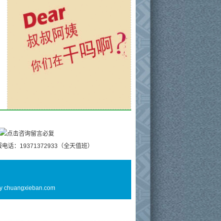
电话：19371372933（全天值班）
By
chuangxieban.com