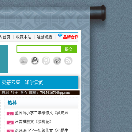
为首页
|
收藏本站
|
哇繁體版
|
品牌合作
灵感云集
知学爱问
热荐
董茵茵小学二年级作文《黄瓜园
汪曾祺散文《腊梅花》
刘珊珊小学一年级作文《小蜗牛