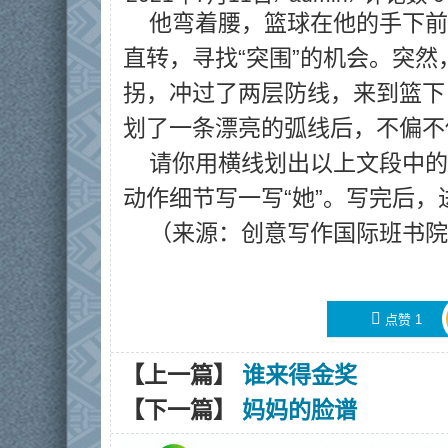
他弯着腰，篮球在他的手下前
直转，寻找“突围”的机会。突
拐，冲过了两层防线，来到篮下
划了一条漂亮的弧线后，不偏不
请你用横线划出以上文段中的
动作细节写一写“她”。写完后，
（来源：
创意写作
国际
班
书院
󰄼
点赞
1
【上一篇】
谁来得金奖
【下一篇】
妈妈的脸谱