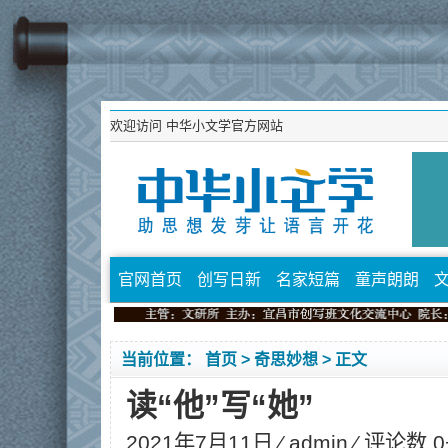
欢迎访问
中华小文学官方网站
官网首页
创写日新
名家短篇
童声朗朗
当前位置：
首页
>
奇思妙想
> 正文
读“他”写“她”
2021年7月11日 ⁄
admin
⁄ 评论数 0