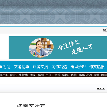
设
声朗朗
文笔精华
读者文摘
习作精选
奇思妙想
作文热搜
阅童军读写