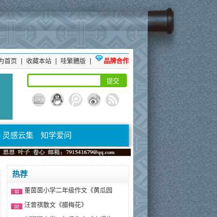
为首页
|
收藏本站
|
哇繁體版
|
品牌合作
灵感云集
知学爱问
热荐
董茵茵小学二年级作文《黄瓜园
汪曾祺散文《腊梅花》