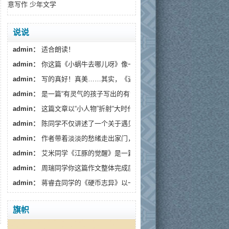
意写作
少年文学
说说
admin：
适合朗读！
admin：
你这篇《小蜗牛去哪儿呀》像一阵温柔的春风，读...
admin：
写的真好！真美……其实，《遇见》藏着一个更深的...
admin：
是一篇“有灵气的孩子写出的有温度的文章”。
admin：
这篇文章以“小人物”折射“大时代”，通过生活化...
admin：
陈同学不仅讲述了一个关于遇见流浪狗的故事...
admin：
作者带着淡淡的愁绪走出家门，趁着月色出来散...
admin：
艾米同学《江豚的觉醒》是一篇情感细腻、寓意深...
admin：
周瑞同学你这篇作文整体完成度较高，情感真挚...
admin：
蒋睿垚同学的《硬币志异》以一枚假币的奇幻旅...
旗帜