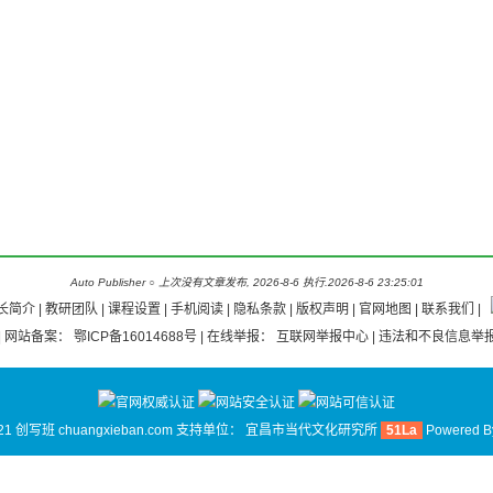
Auto Publisher
○
上次没有文章发布, 2026-8-6 执行.2026-8-6 23:25:01
长简介
|
教研团队
|
课程设置 |
手机阅读
|
隐私条款
|
版权声明
|
官网地图
|
联系我们
|
| 网站备案：
鄂ICP备16014688号
| 在线举报：
互联网举报中心
| 违法和不良信息举报
21 创写班 chuangxieban.com 支持单位：
宜昌市当代文化研究所
51La
Powered 