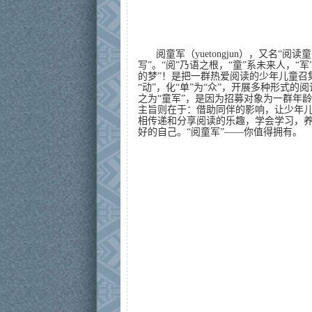
阅童军（yuetongjun），又名“阅读
写”。“阅”乃语之根，“童”系未来人，“
的梦”！是把一群热爱阅读的少年儿童召集
“动”，化“单”为“众”，开展多种形式的
之为“童军”，是因为招募对象为一群年
主旨则在于：借助同伴的影响，让少年
相传递和分享阅读的乐趣，学会学习，
好的自己。“阅童军”——你值得拥有。