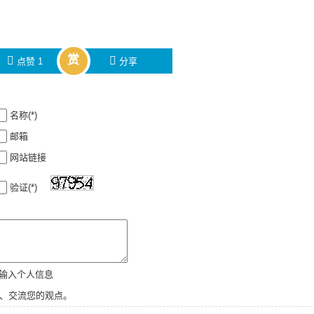
赏
󰄼
󰄯
点赞
1
分享
名称(*)
邮箱
网站链接
验证(*)
新输入个人信息
、交流您的观点。