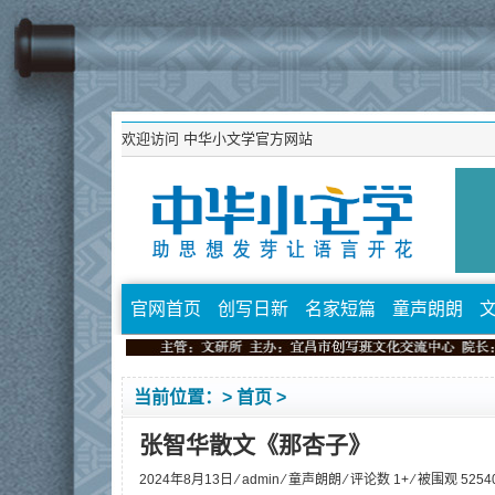
欢迎访问
中华小文学官方网站
官网首页
创写日新
名家短篇
童声朗朗
当前位置：>
首页
>
张智华散文《那杏子》
2024年8月13日 ⁄
admin
⁄
童声朗朗
⁄ 评论数 1+ ⁄ 被围观
5254