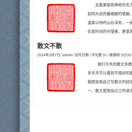
且看美丽而神奇的东
如同大自然最细腻的笔触
温柔以待的山谷深处，一
仅是时间的守望者，更是我
散文不散
2024年3月7日 ⁄
admin
⁄
创写日新
⁄ 评论数 0+ ⁄ 被围观
52533
  我们今天的散文
多天天可以看到不很好的
我愿就我自己写散文的经
一、散文是用加过工的语言