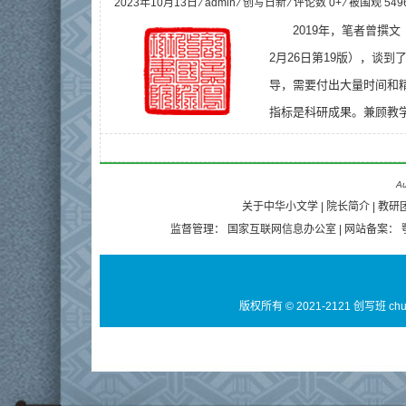
2023年10月13日 ⁄
admin
⁄
创写日新
⁄ 评论数 0+ ⁄ 被围观
549
2019年，笔者曾撰
2月26日第19版），谈
导，需要付出大量时间和
指标是科研成果。兼顾教学
Au
关于中华小文学
|
院长简介
|
教研
监督管理：
国家互联网信息办公室
| 网站备案：
版权所有 © 2021-2121 创写班 ch