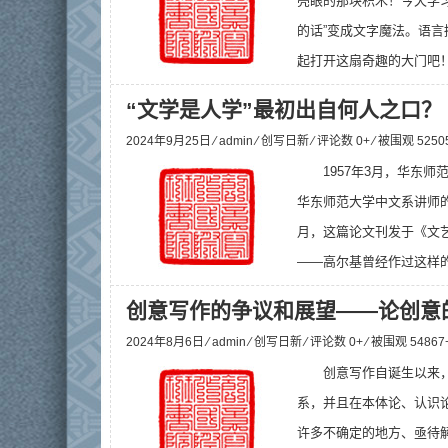
亮眼的那块积木！今天学
的话”变成文字魔法。语
起打开这扇奇趣的大门吧！ 
“文学是人学”最初出自何人之口？
2024年9月25日 ⁄
admin
⁄
创写日新
⁄ 评论数 0+ ⁄ 被围观
5250
1957年3月，华东
华东师范大学中文系讲师的
月，这篇论文刊发于《文艺
——高尔基曾经作过这样的建
创意写作的争议和展望——论创意
2024年8月6日 ⁄
admin
⁄
创写日新
⁄ 评论数 0+ ⁄ 被围观
54867
创意写作自诞生以来
系，并且在本体论、认识
许多不确定的地方、亟待