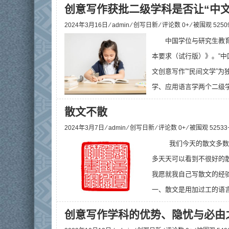
创意写作获批二级学科是否让“中
2024年3月16日 ⁄
admin
⁄
创写日新
⁄ 评论数 0+ ⁄ 被围观
5250
中国学位与研究生教
本要求（试行版）》。“中
文创意写作”“民间文学”
学、应用语言学两个二级学
散文不散
2024年3月7日 ⁄
admin
⁄
创写日新
⁄ 评论数 0+ ⁄ 被围观
52533
  我们今天的散文
多天天可以看到不很好的
我愿就我自己写散文的经
一、散文是用加过工的语言
创意写作学科的优势、隐忧与必由