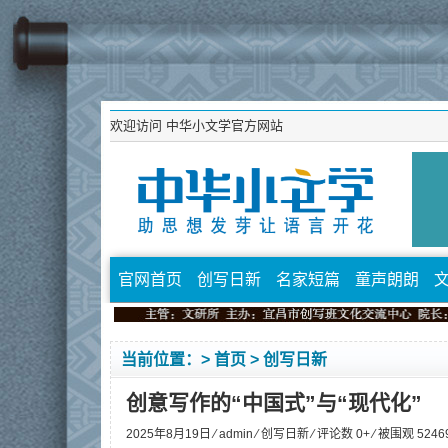
欢迎访问
中华小文学官方网站
官网首页
创写日新
名家短篇
童声朗朗
当前位置：>
首页
>
创写日新
创意写作的“中国式”与“现代化”
2025年8月19日 ⁄
admin
⁄
创写日新
⁄ 评论数 0+ ⁄ 被围观
5246