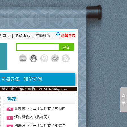
为首页
|
收藏本站
|
哇繁體版
|
品牌合作
灵感云集
知学爱问
热荐
董茵茵小学二年级作文《黄瓜园
汪曾祺散文《腊梅花》
刘珊珊小学一年级作文《小蜗牛