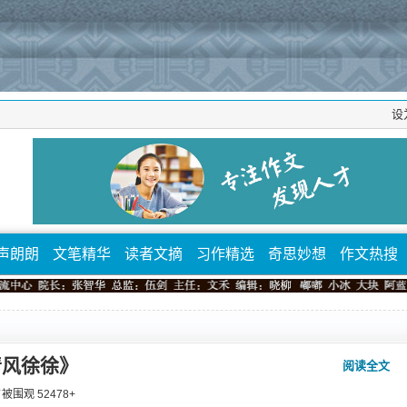
设
声朗朗
文笔精华
读者文摘
习作精选
奇思妙想
作文热搜
清风徐徐》
阅读全文
 ⁄ 被围观
52478
+