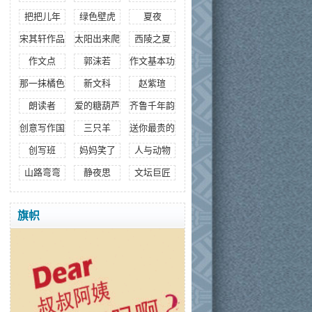
把把儿年
绿色壁虎
夏夜
宋其轩作品
太阳出来爬山坡
西陵之夏
作文点
郭沫若
作文基本功
那一抹橘色
新文科
赵紫瑄
朗读者
爱的糖葫芦
齐鲁千年韵
创意写作国际研究院
三只羊
送你最贵的
创写班
妈妈笑了
人与动物
山路弯弯
静夜思
文坛巨匠
旗帜